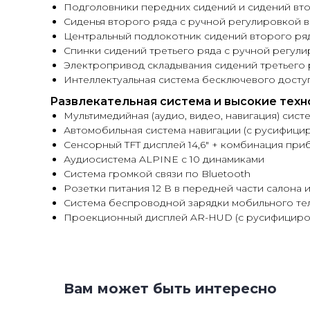
Подголовники передних сидений и сидений вто
Сиденья второго ряда с ручной регулировкой в
Центральный подлокотник сидений второго ря
Спинки сидений третьего ряда с ручной регули
Электропривод складывания сидений третьего 
Интеллектуальная система бесключевого доступ
Развлекательная система и высокие техн
Мультимедийная (аудио, видео, навигация) сис
Автомобильная система навигации (с русифиц
Сенсорный TFT дисплей 14,6" + комбинация приб
Аудиосистема ALPINE с 10 динамиками
Система громкой связи по Bluetooth
Розетки питания 12 В в передней части салона 
Система беспроводной зарядки мобильного т
Проекционный дисплей AR-HUD (с русифициро
Вам может быть интересно