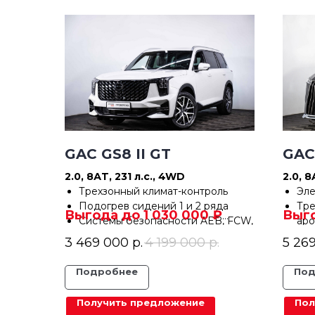
GAC GS8 II GT
GAC
2.0, 8АT, 231 л.с., 4WD
2.0, 8
Трехзонный климат-контроль
Эле
Подогрев сидений 1 и 2 ряда
Тре
Выгода до 1 030 000 ₽
Выго
Системы безопасности AEB, FCW,
аро
В кредит от 13 610 ₽/мес
В кред
LCA и др.
Сис
3 469 000
р.
4 199 000
р.
5 26
Адаптивный круиз-контроль
FAP
Круговой обзор
Сис
Подробнее
Под
Панорамный люк с
Па
электроприводом
Получить предложение
Пол