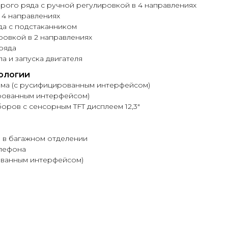
рого ряда с ручной регулировкой в 4 направлениях
 4 направлениях
да с подстаканником
ровкой в 2 направлениях
ряда
а и запуска двигателя
ологии
тема (с русифицированным интерфейсом)
ированным интерфейсом)
оров с сенсорным TFT дисплеем 12,3"
и в багажном отделении
елефона
ванным интерфейсом)