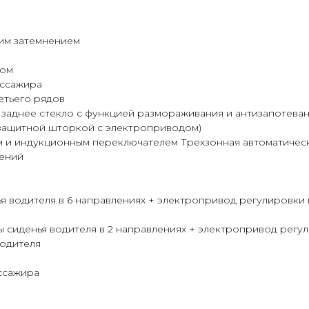
ким затемнением
вом
ассажира
етьего рядов
 заднее стекло с функцией размораживания и антизапотева
защитной шторкой с электроприводом)
 и индукционным переключателем Трехзонная автоматическ
дений
 водителя в 6 направлениях + электропривод регулировки 
сиденья водителя в 2 направлениях + электропривод регул
одителя
ассажира