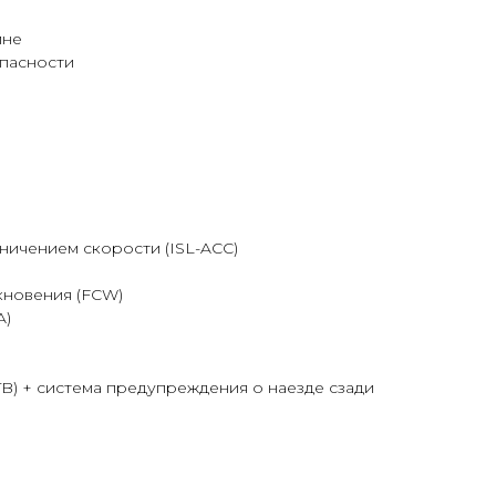
мне
пасности
аничением скорости (ISL-ACC)
кновения (FCW)
A)
B) + система предупреждения о наезде сзади