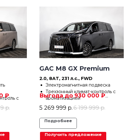
GAC M8 GX Premium
2.0, 8АT, 231 л.с., FWD
ть
Электромагнитная подвеска
Трехзонный климат-контроль с
0 ₽
Выгода до 930 000 ₽
нтроль с
ароматизацией
В кредит от 15 825 ₽/мес
Системы безопасности ACC, FCW,
99
р.
5 269 999
р.
6 199 999
р.
и ACC, FCW,
FAPA и др.
Система кругового обзора
Подробнее
зора
Панорамная крыша
ие
Получить предложение