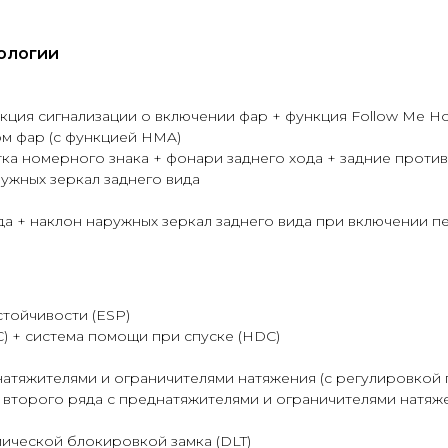
ологии
кция сигнализации о включении фар + функция Follow Me H
ом фар (с функцией HMA)
ка номерного знака + фонари заднего хода + задние прот
ужных зеркал заднего вида
а + наклон наружных зеркал заднего вида при включении п
тойчивости (ESP)
) + система помощи при спуске (HDC)
атяжителями и ограничителями натяжения (с регулировкой 
 второго ряда с преднатяжителями и ограничителями натяж
ической блокировкой замка (DLT)