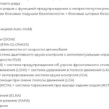
тьего ряда
го рядов с функцией предупреждения о непристегнутом ре
ие боковые подушки безопасности + боковые шторки безо
нкцией Auto Hold)
ри (DOW)
б (ERA-GLONASS)
зависимости от скорости автомобиля
истема адаптивного круиз-контроля с интеллектуальным огр
рости (TSR)
) + система предупреждения об угрозе фронтального стол
вижения (LDW) + система удержания в полосе движения (LK
+ интегрированная система круиз-контроля (ICA)
помощи при смене полосы движения (LCA)
(RCTA) + система торможения при выезде задним ходом (RCT
ения (ELKA)
м режиме (FAPA)
ором