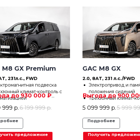
 M8 GX Premium
GAC M8 GX
AT, 231л.с., FWD
2.0, 8АT, 231 л.с./FWD
ктромагнитная подвеска
Электропривод и памя
хзонный климат-контроль с
положения сидений
да до 930 000 ₽
Выгода до 900 00
матизацией
Трехзонный климат-ко
ит от 15 825 ₽/мес
В кредит от 15 825 ₽/мес
темы безопасности ACC, FCW,
ароматизацией
9 999
р.
6 199 999
р.
5 099 999
р.
5 999 9
A и др.
Системы безопасност
тема кругового обзора
FAPA и др.
робнее
Подробнее
норамная крыша
Система кругового об
Панорамная крыша
учить предложение
Получить предложен