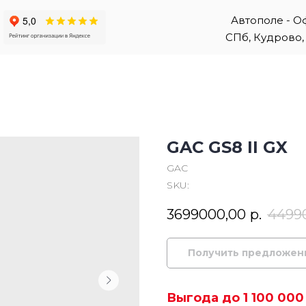
Автополе - 
СПб, Кудрово, 
GAC GS8 II GX
GAC
SKU:
3699000,00
р.
4499
Получить предложен
Выгода до 1 100 000