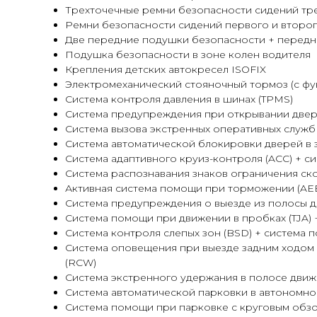
Трехточечные ремни безопасности сидений тре
Ремни безопасности сидений первого и второ
Две передние подушки безопасности + передн
Подушка безопасности в зоне колен водителя
Крепления детских автокресел ISOFIX
Электромеханический стояночный тормоз (с фу
Система контроля давления в шинах (TPMS)
Система предупреждения при открывании две
Система вызова экстренных оперативных служ
Система автоматической блокировки дверей в 
Система адаптивного круиз-контроля (ACC) + с
Система распознавания знаков ограничения ско
Активная система помощи при торможении (AEB
Система предупреждения о выезде из полосы д
Система помощи при движении в пробках (TJA) 
Система контроля слепых зон (BSD) + система 
Система оповещения при выезде задним ходом 
(RCW)
Система экстренного удержания в полосе движ
Система автоматической парковки в автономно
Система помощи при парковке с круговым обз