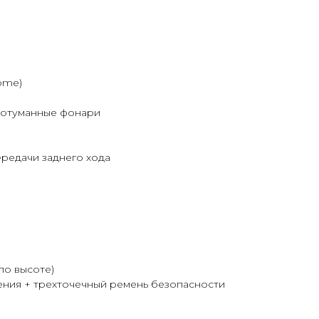
ome)
ивотуманные фонари
ередачи заднего хода
по высоте)
ения + трехточечный ремень безопасности