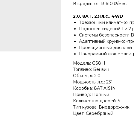
В кредит от 13 610 ₽/мес
2.0, 8AT, 231л.с., 4WD
Трехзонный климат-конт
Подогрев сидений 1 и 2 
Системы безопасности BS
Адаптивный круиз-контр
Проекционный дисплей
Панорамный люк с элек
Модель: GS8 II
Топливо: Бензин
Объём, л: 2.0
Мощность, л.с.: 231
Коробка: 8АT AISIN
Привод: Полный
Количество дверей: 5
Тип кузова: Внедорожник
Цвет: Серебряный