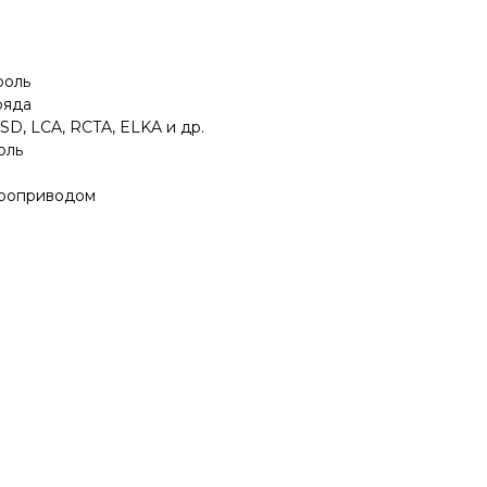
роль
ряда
D, LCA, RCTA, ELKA и др.
оль
троприводом